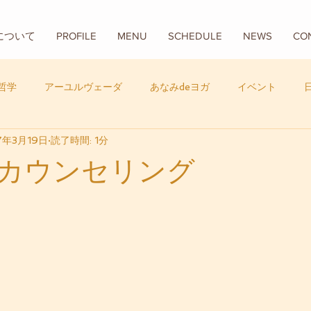
Aについて
PROFILE
MENU
SCHEDULE
NEWS
CO
哲学
アーユルヴェーダ
あなみdeヨガ
イベント
7年3月19日
読了時間: 1分
フード
バリ
数秘学
カウンセリング