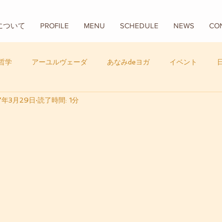
Aについて
PROFILE
MENU
SCHEDULE
NEWS
CO
哲学
アーユルヴェーダ
あなみdeヨガ
イベント
7年3月29日
読了時間: 1分
フード
バリ
数秘学