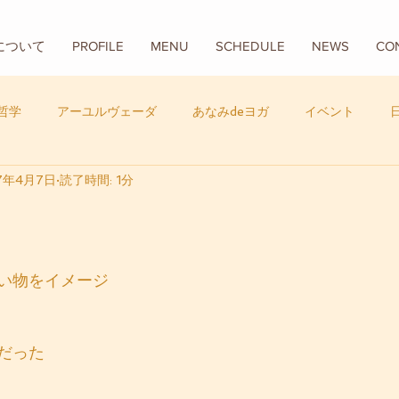
Aについて
PROFILE
MENU
SCHEDULE
NEWS
CO
哲学
アーユルヴェーダ
あなみdeヨガ
イベント
7年4月7日
読了時間: 1分
フード
バリ
数秘学
い物をイメージ
だった