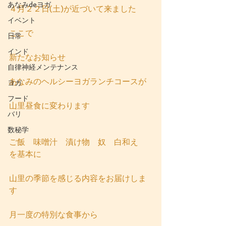
あなみdeヨガ
４月２２日(土)が近づいて来ました
イベント
ここで
日常
インド
新たなお知らせ
自律神経メンテナンス
あなみのヘルシーヨガランチコースが
ヨガ
フード
山里昼食に変わります
バリ
数秘学
ご飯　味噌汁　漬け物　奴　白和え　
を基本に
山里の季節を感じる内容をお届けしま
す
月一度の特別な食事から