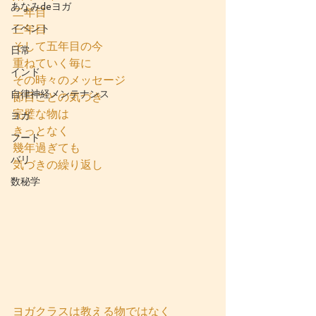
あなみdeヨガ
二年目
イベント
三年目
そして五年目の今
日常
重ねていく毎に
インド
その時々のメッセージ
自律神経メンテナンス
節目ごとの気づき
完璧な物は
ヨガ
きっとなく
フード
幾年過ぎても
バリ
気づきの繰り返し
数秘学
ヨガクラスは教える物ではなく