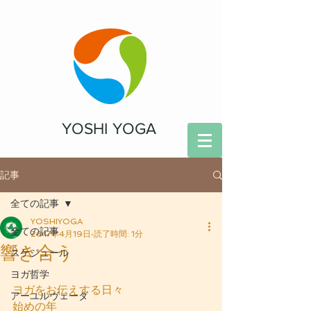
YOSHI YOGA
記事
全ての記事
YOSHIYOGA
全ての記事
2017年4月19日
読了時間: 1分
響き合う
スケジュール
ヨガ哲学
ヨガをお伝えする日々
アーユルヴェーダ
始めの年