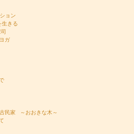
ッション
を生きる
宗司
スヨガ
で
 古民家   ～おおきな木～
て