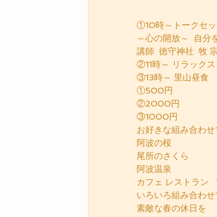
①10時～トークセ
～心の開放～  自分
講師  徳守神社  牧 
②11時～ リラック
③13時～ 里山昼食
①500円
②2000円
③1000円
お好きな組み合わせ
阿波の桜
尾所のさくら
阿波温泉
カフェ レストラン  
いろいろ組み合わせ
素敵な春の休日を