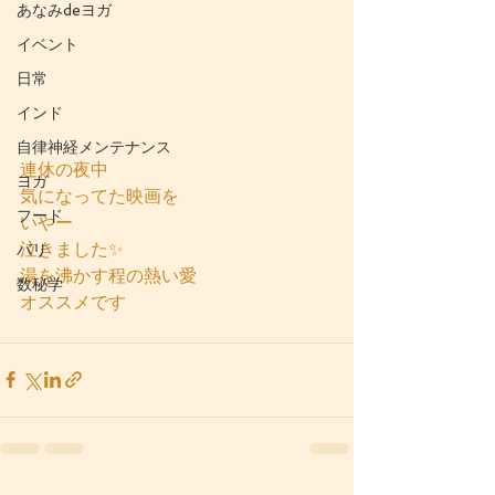
あなみdeヨガ
イベント
日常
インド
自律神経メンテナンス
連休の夜中
ヨガ
気になってた映画を
フード
いやー
泣きました✨
バリ
湯を沸かす程の熱い愛
数秘学
オススメです