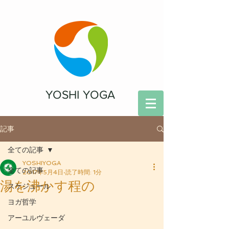
YOSHI YOGA
記事
全ての記事
YOSHIYOGA
全ての記事
2017年5月4日
読了時間: 1分
湯を沸かす程の
スケジュール
ヨガ哲学
アーユルヴェーダ