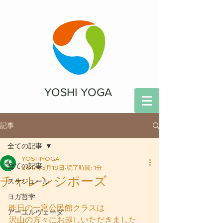
YOSHI YOGA
記事
全ての記事
YOSHIYOGA
全ての記事
2017年5月19日
読了時間: 1分
チャレンジポーズ
スケジュール
ヨガ哲学
昨日の一宮公民館クラスは
アーユルヴェーダ
沢山の方々にお越しいただきました