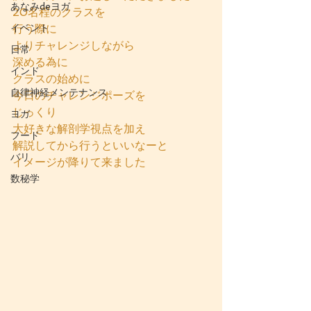
あなみdeヨガ
20名程のクラスを
イベント
行う際に
よりチャレンジしながら
日常
深める為に
インド
クラスの始めに
自律神経メンテナンス
今日のチャレンジポーズを
じっくり
ヨガ
大好きな解剖学視点を加え
フード
解説してから行うといいなーと
バリ
イメージが降りて来ました
数秘学