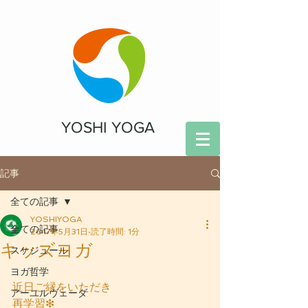
YOSHI YOGA
記事
全ての記事
YOSHIYOGA
全ての記事
2017年5月31日
読了時間: 1分
キッズヨガ
スケジュール
ヨガ哲学
近日ご縁をいただき
アーユルヴェーダ
再学習❇