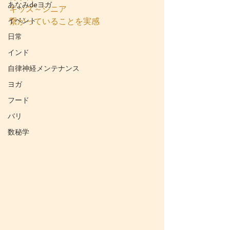
あなみdeヨガ
キッズ～シニア
イベント
繋がっていることを実感
日常
インド
自律神経メンテナンス
ヨガ
フード
バリ
数秘学