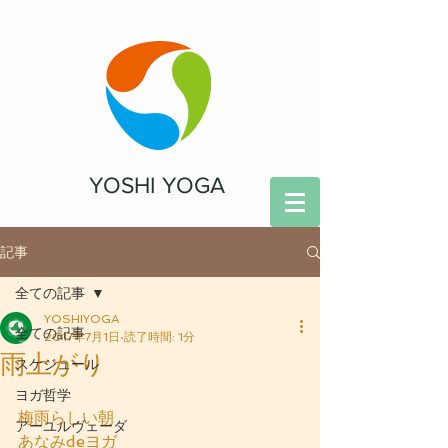
YOSHI YOGA
記事
全ての記事
YOSHIYOGA
全ての記事
2017年7月1日
読了時間: 1分
雨上がり
スケジュール
ヨガ哲学
梅雨らしい朝
アーユルヴェーダ
あなみdeヨガ