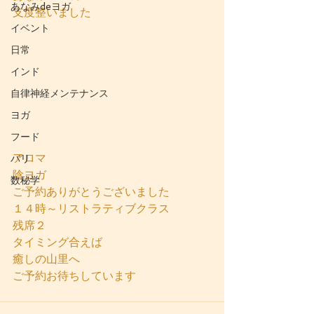
あなみdeヨガ
支度整いました
イベント
日常
インド
自律神経メンテナンス
ヨガ
フード
アロマ
バリ
陰ヨガ
数秘学
ご予約ありがとうございました
１４時～リストラティブクラス
残席２
タイミング合えば
癒しの山里へ
ご予約お待ちしています