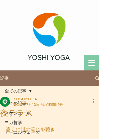
YOSHI YOGA
記事
全ての記事
YOSHIYOGA
全ての記事
2017年7月12日
読了時間: 1分
夜テラス
スケジュール
ヨガ哲学
遠くに川の流れを聴き
アーユルヴェーダ