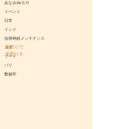
あなみdeヨガ
イベント
日常
インド
自律神経メンテナンス
月灯りで
ヨガ
水割りを
フード
バリ
数秘学