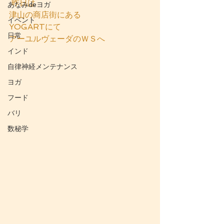
 昨日は
あなみdeヨガ
津山の商店街にある
イベント
YOGARTにて
日常
アーユルヴェーダのＷＳへ
インド
自律神経メンテナンス
ヨガ
フード
バリ
数秘学