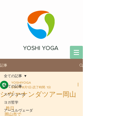
YOSHI YOGA
記事
全ての記事
YOSHIYOGA
全ての記事
2017年8月1日
読了時間: 1分
シヴァナンダツアー岡山
スケジュール
ヨガ哲学
 昨日
アーユルヴェーダ
岡山市で