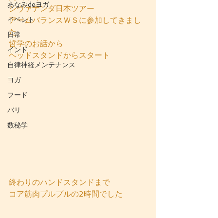
あなみdeヨガ
シヴァナンダ日本ツアー
イベント
アームバランスＷＳに参加してきまし
た
日常
哲学のお話から
インド
ヘッドスタンドからスタート
自律神経メンテナンス
ヨガ
フード
バリ
数秘学
終わりのハンドスタンドまで
コア筋肉プルプルの2時間でした