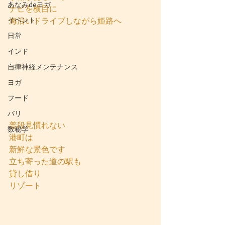
あなみdeヨガ
ナビを横目に
イベント
海沿いドライブしながら姫路へ
日常
インド
自律神経メンテナンス
ヨガ
フード
バリ
普段見慣れない
数秘学
港町は
新鮮な景色です
立ち寄った道の駅も
貸し借り
リゾート