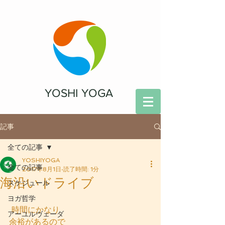
YOSHI YOGA
記事
全ての記事
YOSHIYOGA
全ての記事
2017年8月1日
読了時間: 1分
海沿いドライブ
スケジュール
ヨガ哲学
 時間にかなり
アーユルヴェーダ
余裕があるので 