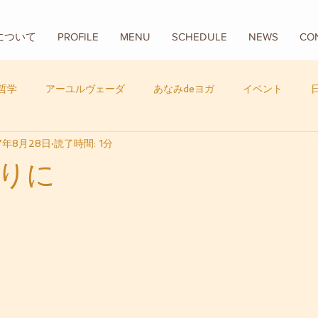
Aについて
PROFILE
MENU
SCHEDULE
NEWS
CO
哲学
アーユルヴェーダ
あなみdeヨガ
イベント
7年8月28日
読了時間: 1分
フード
バリ
数秘学
りに