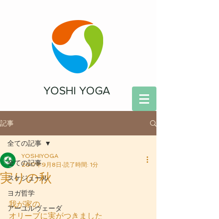
YOSHI YOGA
記事
全ての記事
YOSHIYOGA
全ての記事
2017年9月8日
読了時間: 1分
実りの秋
スケジュール
ヨガ哲学
我が家の
アーユルヴェーダ
オリーブに実がつきました