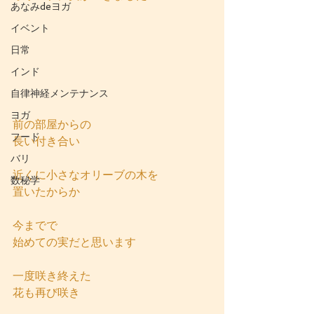
あなみdeヨガ
イベント
日常
インド
自律神経メンテナンス
ヨガ
前の部屋からの
フード
長い付き合い
バリ
近くに小さなオリーブの木を
数秘学
置いたからか
今までで
始めての実だと思います
一度咲き終えた
花も再び咲き