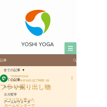
YOSHI YOGA
記事
全ての記事
YOSHIYOGA
全ての記事
2017年9月19日
読了時間: 1分
フラリ掘り出し物
スケジュール
ヨガ哲学
フラリ立ち寄った
アーユルヴェーダ
ホームセンターで