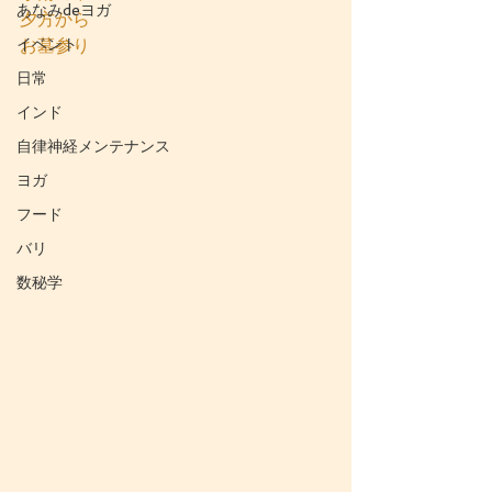
あなみdeヨガ
夕方から
イベント
お墓参り
日常
インド
自律神経メンテナンス
ヨガ
フード
バリ
数秘学