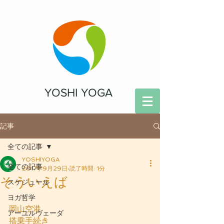
YOSHI YOGA
記事
全ての記事
YOSHIYOGA
全ての記事
2017年9月29日
読了時間: 1分
そういえば
スケジュール
ヨガ哲学
岡山空港
アーユルヴェーダ
搭乗手続き