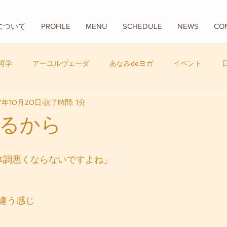
Aについて
PROFILE
MENU
SCHEDULE
NEWS
CO
哲学
アーユルヴェーダ
あなみdeヨガ
イベント
7年10月20日
読了時間: 1分
フード
バリ
数秘学
るから
 体調悪くならないですよね」
違う感じ