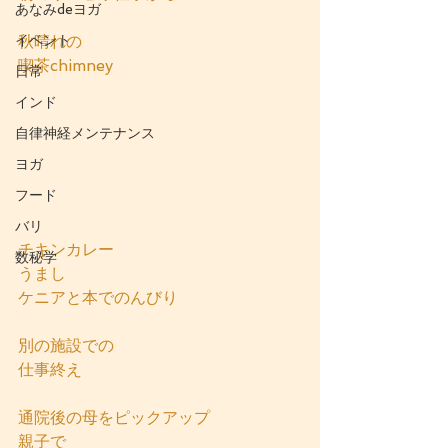
あなみdeヨガ
イベント
秋晴れの
喫茶chimney
日常
インド
自律神経メンテナンス
ヨガ
フード
バリ
チキンカレー
数秘学
うまし
ケニアと本でのんびり
別の施設での
仕事終え
通院後の母をピックアップ
親子で