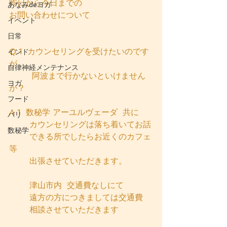
昨日から今日までの
あなみdeヨガ
お問い合わせについて
イベント
日常
Q 1  カウンセリングを受けたいのです
インド
が
自律神経メンテナンス
         阿波まで行かないといけません
ヨガ
か？
フード
A 1  数秘学 アーユルヴェーダ  共に
バリ
        カウンセリングは落ち着いてお話
数秘学
        できる所でしたらお近くのカフェ
等
        出張させていただきます。
        津山市内  交通費なしにて
        遠方の方につきましては交通費
        相談させていただきます