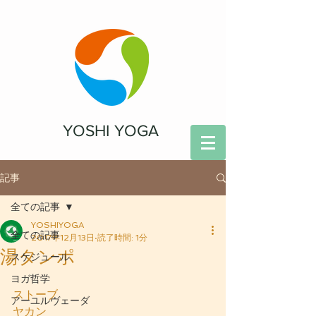
YOSHI YOGA
記事
全ての記事
YOSHIYOGA
全ての記事
2017年12月13日
読了時間: 1分
湯タンポ
スケジュール
ヨガ哲学
ストーブ
アーユルヴェーダ
ヤカン