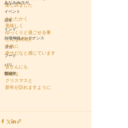
あなみdeヨガ
楽しみました
イベント
あたたかく
日常
美味しく
インド
ゆっくりと過ごせる事
自律神経メンテナンス
こんな時間が
本当に
ヨガ
幸せだなと感じています
フード
バリ
皆さんにも
素敵な
数秘学
クリスマスと
新年が訪れますように