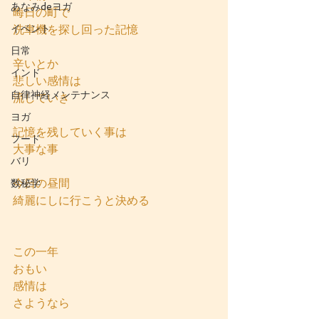
あなみdeヨガ
晦日の町で
イベント
洗車機を探し回った記憶
日常
辛いとか 
インド
悲しい感情は
自律神経メンテナンス
流していき
ヨガ
記憶を残していく事は
フード
大事な事
バリ
今日の昼間
数秘学
綺麗にしに行こうと決める
この一年
おもい
感情は
さようなら