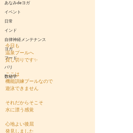
あなみdeヨガ
イベント
日常
インド
自律神経メンテナンス
今日も
ヨガ
温泉プールへ
フード
貸し切りです✨
バリ
ここは
数秘学
機能訓練プールなので
遊泳できません
それだからそこそ
水に漂う感覚
心地よい後屈
発見しました