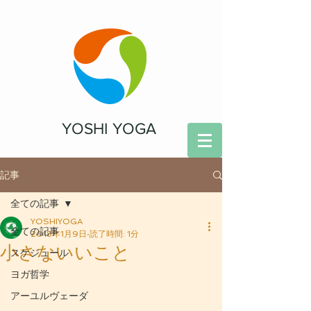
YOSHI YOGA
記事
全ての記事
YOSHIYOGA
全ての記事
2018年1月9日
読了時間: 1分
小さないいこと
スケジュール
ヨガ哲学
アーユルヴェーダ