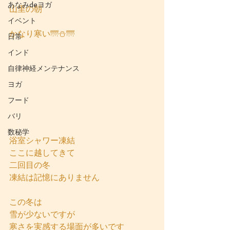
あなみdeヨガ
山里の朝
イベント
かなり寒い🌁⛄🌁
日常
インド
自律神経メンテナンス
ヨガ
フード
バリ
数秘学
浴室シャワー凍結
ここに越してきて
二回目の冬
凍結は記憶にありません
この冬は
雪が少ないですが
寒さを実感する場面が多いです