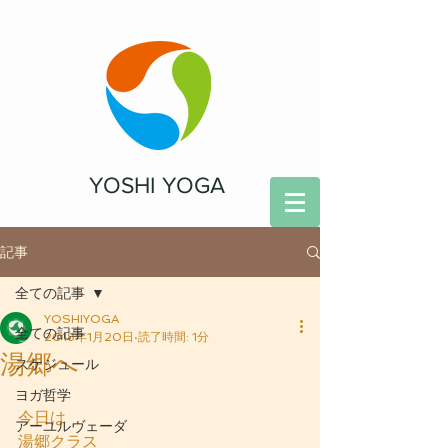
YOSHI YOGA
記事
全ての記事
YOSHIYOGA
全ての記事
2018年1月20日
読了時間: 1分
湯郷へ
スケジュール
ヨガ哲学
今日は
アーユルヴェーダ
湯郷クラス