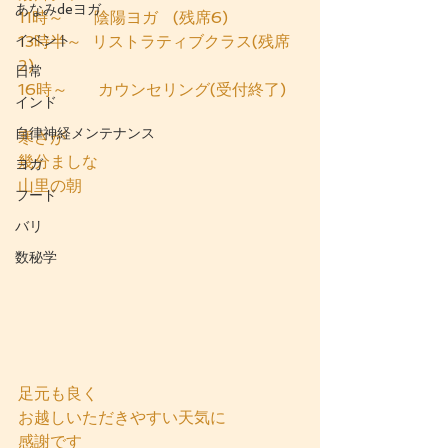
あなみdeヨガ
11時～      陰陽ヨガ   (残席6)
イベント
13時半～  リストラティブクラス(残席
2)
日常
16時～      カウンセリング(受付終了) 
インド
自律神経メンテナンス
寒さが
幾分ましな
ヨガ
山里の朝
フード
バリ
数秘学
足元も良く
お越しいただきやすい天気に
感謝です