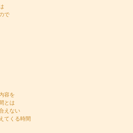
は
ので
内容を
間とは
合えない
えてくる時間