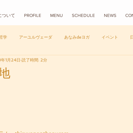
Aについて
PROFILE
MENU
SCHEDULE
NEWS
CO
哲学
アーユルヴェーダ
あなみdeヨガ
イベント
8年1月24日
読了時間: 2分
フード
バリ
数秘学
地