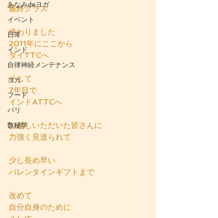
あなみdeヨガ
最終クラス
イベント
終わりました
日常
2011年にここから
インド
タイTTCへ
自律神経メンテナンス
そして
ヨガ
7年目で
フード
インドATTCへ
バリ
お越しいただいた皆さんに
数秘学
力強く見送られて
少し長め早い
バレンタインギフトまで
改めて
自分自身のために