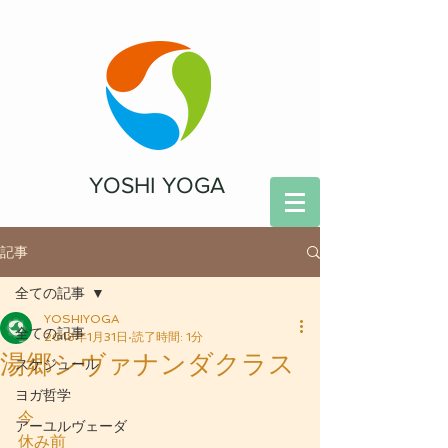
YOSHI YOGA
記事
全ての記事
YOSHIYOGA
全ての記事
2018年1月31日
読了時間: 1分
湯郷シヴァナンダクラス
スケジュール
ヨガ哲学
今
アーユルヴェーダ
休み前