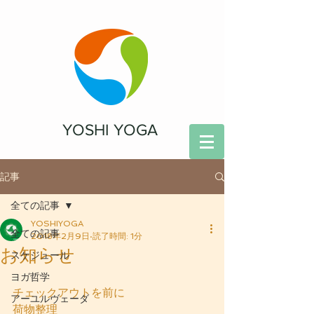
YOSHI YOGA
記事
全ての記事
YOSHIYOGA
全ての記事
2018年2月9日
読了時間: 1分
お知らせ
スケジュール
ヨガ哲学
チェックアウトを前に
アーユルヴェーダ
荷物整理