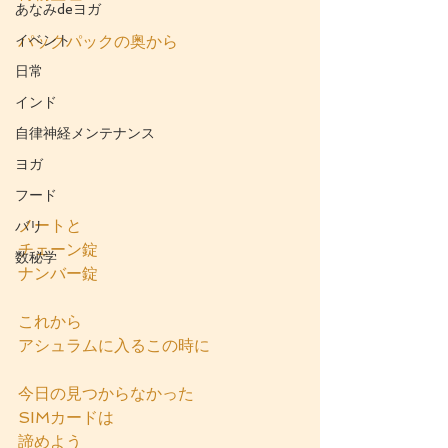
あなみdeヨガ
イベント
パックパックの奥から
日常
インド
自律神経メンテナンス
ヨガ
フード
ノートと
バリ
チェーン錠
数秘学
ナンバー錠
これから
アシュラムに入るこの時に
今日の見つからなかった
SIMカードは
諦めよう