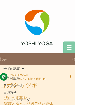
YOSHI YOGA
記事
全ての記事
YOSHIYOGA
全ての記事
2018年5月7日
読了時間: 1分
コガクウツギ
スケジュール
ヨガ哲学
沢山の来客や
アーユルヴェーダ
家族とゆっくり過ごせた連休