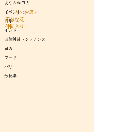
あなみdeヨガ
イベント
いつものお店で
素敵な花
日常
仲間入り
インド
自律神経メンテナンス
ヨガ
フード
バリ
数秘学