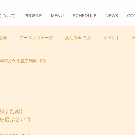
Aについて
PROFILE
MENU
SCHEDULE
NEWS
CO
哲学
アーユルヴェーダ
あなみdeヨガ
イベント
8年5月9日
読了時間: 2分
フード
バリ
数秘学
残すために
を選ぶという