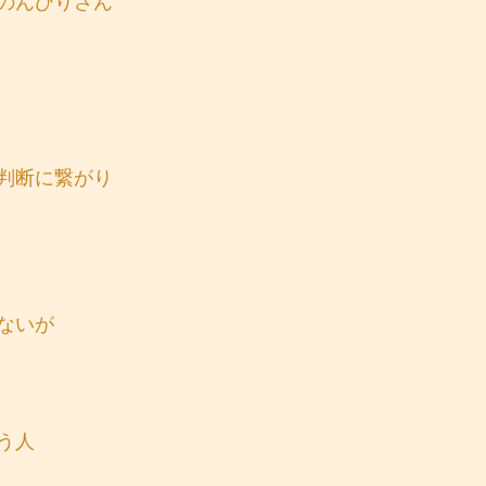
のんびりさん
判断に繋がり
ないが
う人