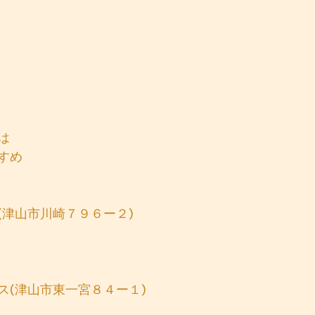
は
すめ
(津山市川崎７９６ー２)　
ス(津山市東一宮８４ー１)　
 