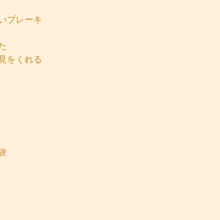
いブレーキ
た
見をくれる
験