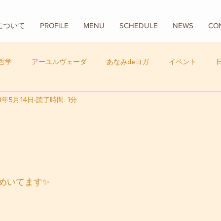
Aについて
PROFILE
MENU
SCHEDULE
NEWS
CO
哲学
アーユルヴェーダ
あなみdeヨガ
イベント
8年5月14日
読了時間: 1分
フード
バリ
数秘学
めいてます✨