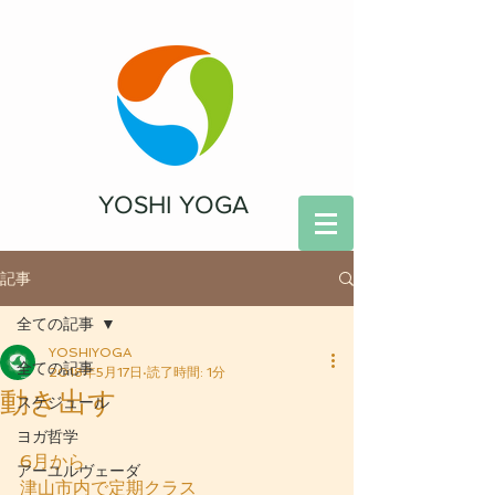
YOSHI YOGA
記事
全ての記事
YOSHIYOGA
全ての記事
2018年5月17日
読了時間: 1分
動き出す
スケジュール
ヨガ哲学
6月から
アーユルヴェーダ
津山市内で定期クラス