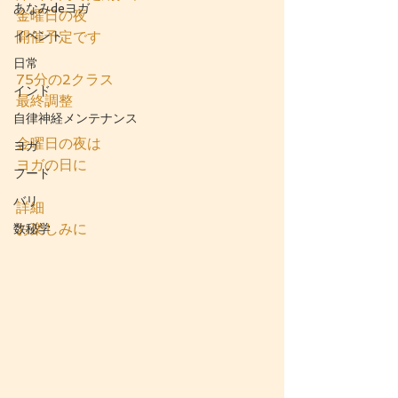
あなみdeヨガ
金曜日の夜
イベント
開催予定です
日常
75分の2クラス
インド
最終調整
自律神経メンテナンス
金曜日の夜は
ヨガ
ヨガの日に
フード
バリ
詳細
お楽しみに
数秘学