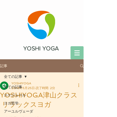
YOSHI YOGA
記事
全ての記事
YOSHIYOGA
全ての記事
2018年5月25日
読了時間: 2分
YOSHIYOGA津山クラス
スケジュール
リラックスヨガ
ヨガ哲学
アーユルヴェーダ