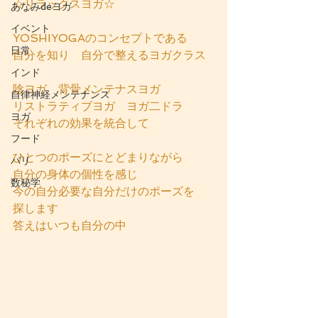
☆リラックスヨガ☆
あなみdeヨガ
イベント
YOSHIYOGAのコンセプトである
日常
自分を知り　自分で整えるヨガクラス
インド
陰ヨガ　背骨メンテナスヨガ　
自律神経メンテナンス
リストラティブヨガ　ヨガ二ドラ
ヨガ
それぞれの効果を統合して　
フード
ひとつのポーズにとどまりながら
バリ
自分の身体の個性を感じ
数秘学
今の自分必要な自分だけのポーズを
探します
答えはいつも自分の中 