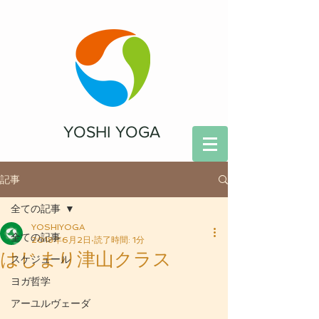
YOSHI YOGA
記事
全ての記事
YOSHIYOGA
全ての記事
2018年6月2日
読了時間: 1分
はじまり津山クラス
スケジュール
ヨガ哲学
アーユルヴェーダ