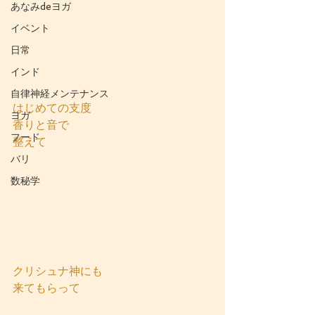
あなみdeヨガ
イベント
日常
インド
自律神経メンテナンス
はじめての支度
ヨガ
香りと音で
フード
整えて
バリ
数秘学
クリシュナ神にも
来てもらって