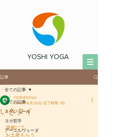
YOSHI YOGA
記事
全ての記事
YOSHIYOGA
全ての記事
2018年6月20日
読了時間: 1分
いきタイ
スケジュール
ヨガ哲学
湯郷にて
アーユルヴェーダ
お土産もらう