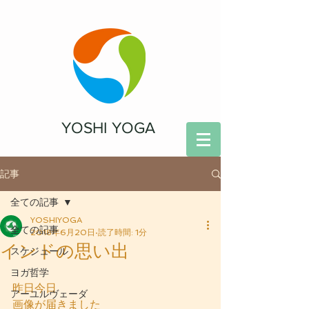
YOSHI YOGA
記事
全ての記事
YOSHIYOGA
全ての記事
2018年6月20日
読了時間: 1分
インドの思い出
スケジュール
ヨガ哲学
昨日今日
アーユルヴェーダ
画像が届きました