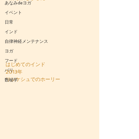
あなみdeヨガ
イベント
日常
インド
自律神経メンテナンス
ヨガ
フード
はじめてのインド
バリ
2013年
リシケシュでのホーリー
数秘学