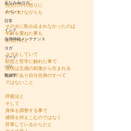
あなみdeヨガ
自分の中の怒りに
イベント
火をつけながらも
日常
その火に飲み込まれなかったのは
インド
年齢を重ねた事も
自律神経メンテナンス
あるけれど
ヨガ
ヨガをしていて
フード
瞑想と哲学に触れた事で
バリ
感情は五感の刺激から生まれる
ものであり自分自身のすべて
数秘学
ではないこと 
呼吸法と
そして
身体を調整する事で
感情を抑えこむのではなく
昇華しているからだと