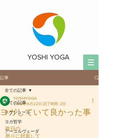
YOSHI YOGA
記事
全ての記事
YOSHIYOGA
全ての記事
2018年6月22日
読了時間: 2分
ヨガしていて良かった事
スケジュール
ヨガ哲学
昨日の
アーユルヴェーダ
怒りに対面して