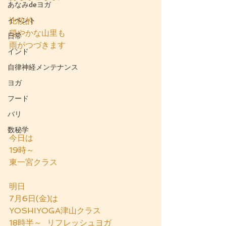
あなみdeヨガ
イベント
比較的
穏やかな山里も
日常
雨がつづきます
インド
自律神経メンテナンス
ヨガ
フード
バリ
数秘学
今日は
19時～
東一宮クラス
明日
7月6日(金)は
YOSHIYOGA津山クラス
18時半～  リフレッシュヨガ