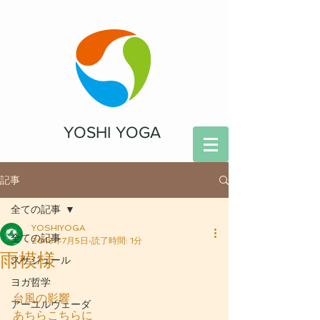
YOSHI YOGA
記事
全ての記事
YOSHIYOGA
全ての記事
2018年7月5日
読了時間: 1分
雨模様
スケジュール
ヨガ哲学
台風の影響
アーユルヴェーダ
あちらこちらに