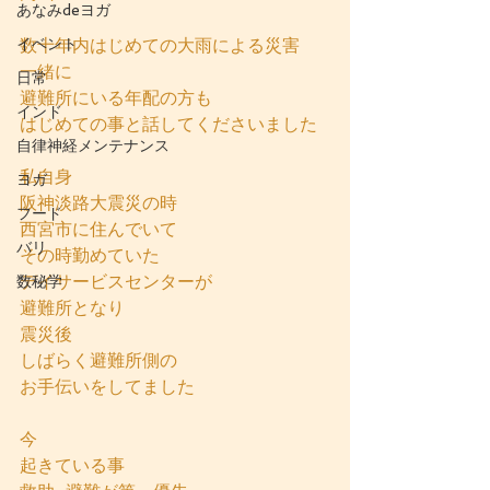
あなみdeヨガ
イベント
数十年内はじめての大雨による災害
一緒に
日常
避難所にいる年配の方も
インド
はじめての事と話してくださいました
自律神経メンテナンス
私自身
ヨガ
阪神淡路大震災の時
フード
西宮市に住んでいて
バリ
その時勤めていた
デイサービスセンターが
数秘学
避難所となり
震災後
しばらく避難所側の
お手伝いをしてました
今
起きている事