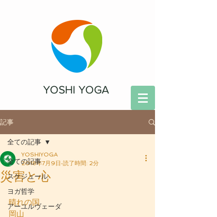
YOSHI YOGA
記事
全ての記事
YOSHIYOGA
全ての記事
2018年7月9日
読了時間: 2分
災害と心
スケジュール
ヨガ哲学
晴れの国
アーユルヴェーダ
岡山