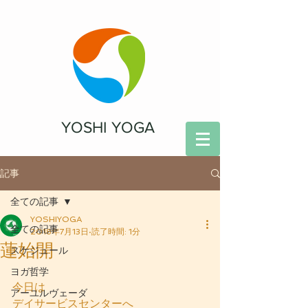
YOSHI YOGA
記事
全ての記事
YOSHIYOGA
全ての記事
2018年7月13日
読了時間: 1分
蓮始開
スケジュール
ヨガ哲学
今日は
アーユルヴェーダ
デイサービスセンターへ