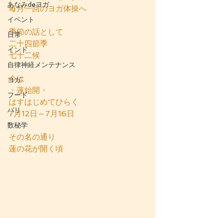
あなみdeヨガ
毎月一回のヨガ体操へ
イベント
季節の話として
日常
二十四節季
インド
七十二候
自律神経メンテナンス
今は
ヨガ
・蓮始開・
フード
はすはじめてひらく
バリ
7月12日～7月16日
数秘学
その名の通り
蓮の花が開く頃