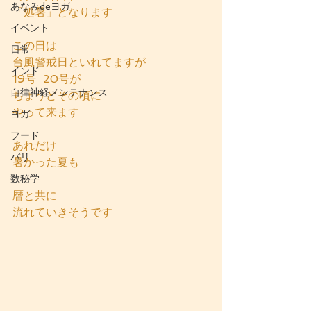
あなみdeヨガ
「処暑」となります
イベント
この日は
日常
台風警戒日といれてますが
インド
19号  20号が
自律神経メンテナンス
ちょうどその頃に
やって来ます
ヨガ
フード
あれだけ
バリ
暑かった夏も
数秘学
暦と共に
流れていきそうです