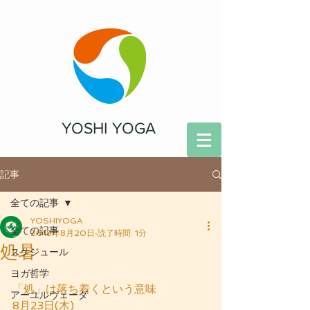
YOSHI YOGA
記事
全ての記事
YOSHIYOGA
全ての記事
2018年8月20日
読了時間: 1分
処暑
スケジュール
ヨガ哲学
「処」は落ち着くという意味
アーユルヴェーダ
8月23日(木)