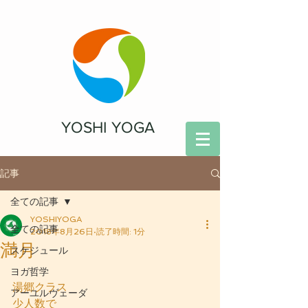
YOSHI YOGA
記事
全ての記事
YOSHIYOGA
全ての記事
2018年8月26日
読了時間: 1分
満月
スケジュール
ヨガ哲学
湯郷クラス
アーユルヴェーダ
少人数で