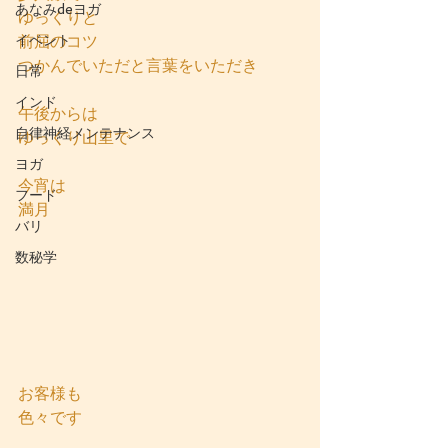
あなみdeヨガ
ゆっくりと
イベント
前屈のコツ
つかんでいただと言葉をいただき
日常
インド
午後からは
自律神経メンテナンス
ゆっくり山里で
ヨガ
今宵は
フード
満月
バリ
数秘学
お客様も
色々です