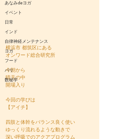
あなみdeヨガ
イベント
日常
インド
自律神経メンテナンス
横浜市 都筑区にある
ヨガ
オンワード総合研究所
フード
今朝から
バリ
晴天の中
数秘学
開場入り
今回の学びは
【アイチ】
四肢と体幹をバランス良く使い
ゆっくり流れるような動きで
深い呼吸でのアクアプログラム