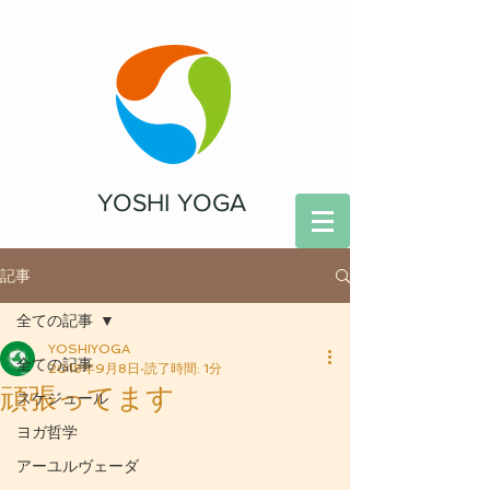
YOSHI YOGA
記事
全ての記事
YOSHIYOGA
全ての記事
2018年9月8日
読了時間: 1分
頑張ってます
スケジュール
ヨガ哲学
アーユルヴェーダ