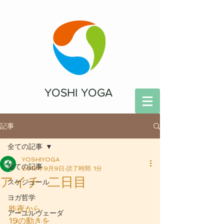
YOSHI YOGA
記事
全ての記事
YOSHIYOGA
全ての記事
2018年9月9日
読了時間: 1分
アイチ 二日目
スケジュール
ヨガ哲学
昨夜から
アーユルヴェーダ
19の動きを