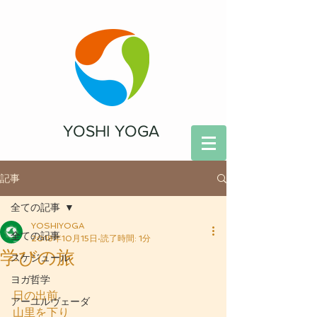
YOSHI YOGA
記事
全ての記事
YOSHIYOGA
全ての記事
2018年10月15日
読了時間: 1分
学びの旅
スケジュール
ヨガ哲学
日の出前
アーユルヴェーダ
山里を下り