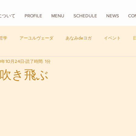
Aについて
PROFILE
MENU
SCHEDULE
NEWS
CO
哲学
アーユルヴェーダ
あなみdeヨガ
イベント
8年10月24日
読了時間: 1分
フード
バリ
数秘学
吹き飛ぶ