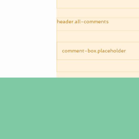
header.all-comments
お出迎え犬
comment-box.placeholder